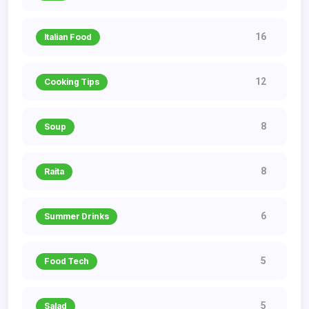
16
Italian Food
12
Cooking Tips
8
Soup
8
Raita
6
Summer Drinks
5
Food Tech
5
Salad