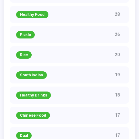
28
Healthy Food
26
Pickle
20
Rice
19
South Indian
18
Healthy Drinks
17
Chinese Food
17
Daal