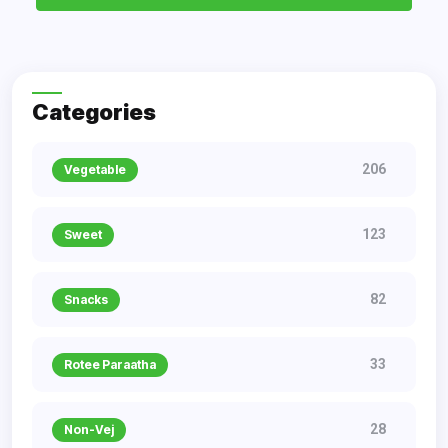
Categories
206
Vegetable
123
Sweet
82
Snacks
33
Rotee Paraatha
28
Non-Vej