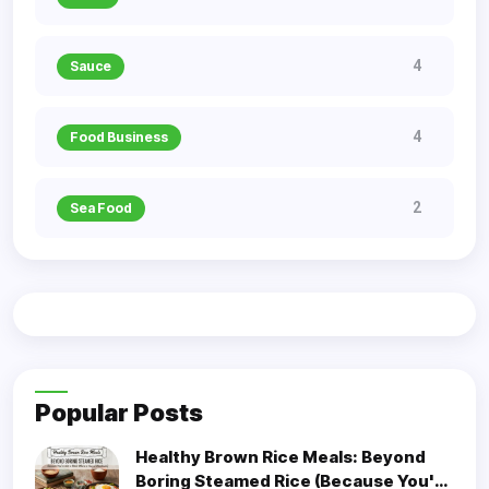
4
Sauce
4
Food Business
2
Sea Food
Popular Posts
Healthy Brown Rice Meals: Beyond
Boring Steamed Rice (Because You're