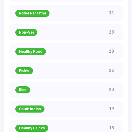
33
Rotee Paraatha
28
Non-Vej
28
Healthy Food
26
Pickle
20
Rice
19
South Indian
18
Healthy Drinks