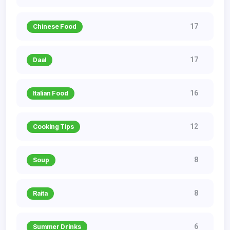
17
Chinese Food
17
Daal
16
Italian Food
12
Cooking Tips
8
Soup
8
Raita
6
Summer Drinks