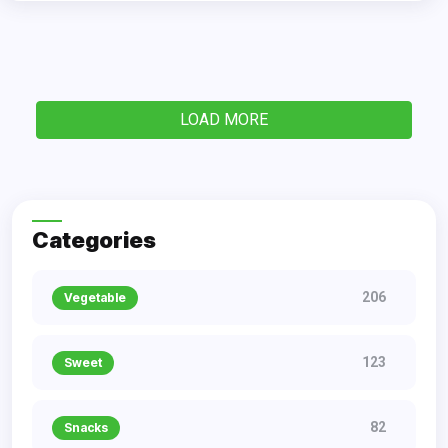
LOAD MORE
Categories
206
Vegetable
123
Sweet
82
Snacks