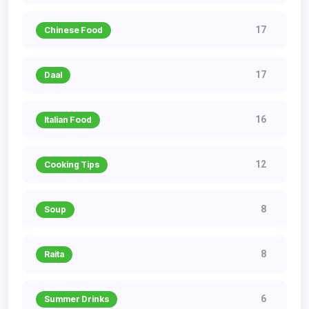
17
Chinese Food
17
Daal
16
Italian Food
12
Cooking Tips
8
Soup
8
Raita
6
Summer Drinks