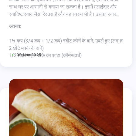
साथ घर पर आसानी से बनाया जा सकता है। इसमें मलाईदार और
स्वादिष्ट स्वाद जैसा रेस्तरां है और यह स्वस्थ भी है। इसका स्वाद
सबसे अच्छा तब लगता है जब इसे अकेले क्षुधावर्धक के रूप में या हल्के
अवयव:
रात के खाने के रूप में गार्लिक ब्रेड के साथ परोसा जाता है। ठंड के
दिनों में गर्मागर्म गर्म सूप गर्म करने का एक शानदार तरीका है।
1¼ कप (3/4 कप + 1/2 कप) स्वीट कॉर्न के दाने, उबले हुए (लगभग
2 छोटे मक्के के दाने)
09 Nov 2025
1/2 टेबल स्पून मक्के का आटा (कॉर्नस्टार्च)
1/4 कप कटी हुई गाजर
1/4 कप कटा हुआ स्प्रिंग अनियन (हरा प्याज)
1/4 छोटा चम्मच काली मिर्च पाउडर
1 छोटा चम्मच मक्खन या तेल
2 कप पानी या वेजिटेबल स्टॉक
नमक स्वादअनुसार