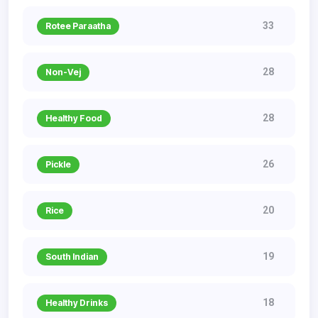
33
Rotee Paraatha
28
Non-Vej
28
Healthy Food
26
Pickle
20
Rice
19
South Indian
18
Healthy Drinks