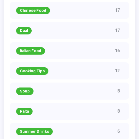
17
Chinese Food
17
Daal
16
Italian Food
12
Cooking Tips
8
Soup
8
Raita
6
Summer Drinks