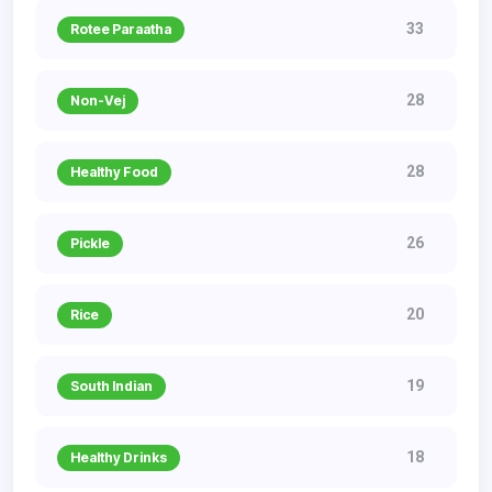
33
Rotee Paraatha
28
Non-Vej
28
Healthy Food
26
Pickle
20
Rice
19
South Indian
18
Healthy Drinks