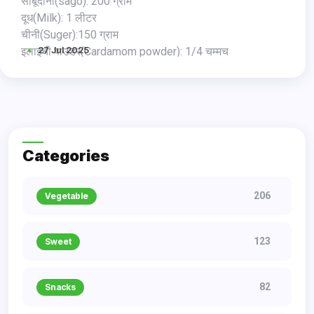
साबूदाना(sago): 200 ग्राम
दूध(Milk): 1 लीटर
चीनी(Suger):150 ग्राम
27 Jul 2025
इलाइची पाउडर(Cardamom powder): 1/4 चम्मच
केशर(Saffron): 1 चुटकी
नारियल पाउडर(Coconut Powder): 1 चम्मच
बादाम(Almond): 6-8
किसमिस(Raisin): 10-12
Categories
206
Vegetable
123
Sweet
82
Snacks