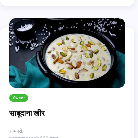
4 बड़े चम्मच दही (दही)
आवश्यकता अनुसार लो फैट मोजरेला चीज़
1 कप सूजी
1/2 टमाटर
10 काले जैतून
1/2 छोटा चम्मच काली मिर्च
2 बड़े चम्मच ताजी क्रीम
1 बड़ा चम्मच वनस्पति तेल
Sweet
साबूदाना खीर
सामग्री:-