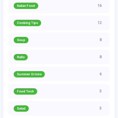
16
Italian Food
12
Cooking Tips
8
Soup
8
Raita
6
Summer Drinks
5
Food Tech
5
Salad