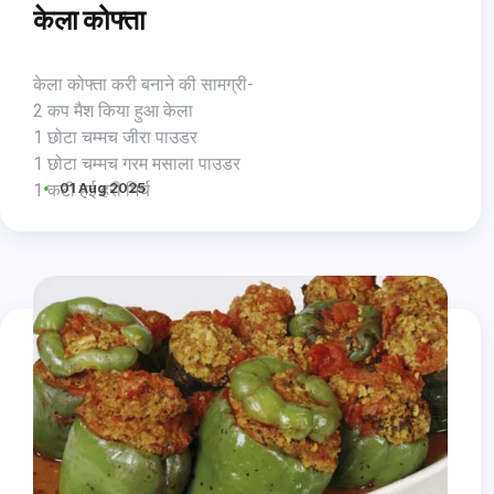
केला कोफ्ता
केला कोफ्ता करी बनाने की सामग्री-
2 कप मैश किया हुआ केला
1 छोटा चम्मच जीरा पाउडर
1 छोटा चम्मच गरम मसाला पाउडर
01 Aug 2025
1 कटी हुई हरी मिर्च
आवश्यकता अनुसार घी
2 कप प्याज का पेस्ट
1 कप उबला, मैश किया हुआ आलू
1 छोटा चम्मच सूखे आम का पाउडर
1/4 छोटा चम्मच हींग
2 बड़े चम्मच धनिया पत्ती
जरूरत अनुसार नमक
1 कप टमाटर प्यूरी