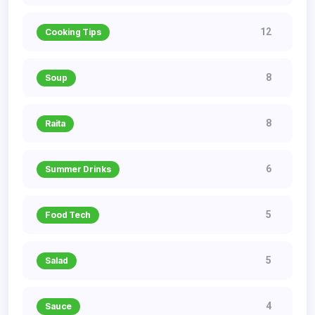
12
Cooking Tips
8
Soup
8
Raita
6
Summer Drinks
5
Food Tech
5
Salad
4
Sauce