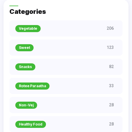
Categories
206
Vegetable
123
Sweet
82
Snacks
33
Rotee Paraatha
28
Non-Vej
28
Healthy Food